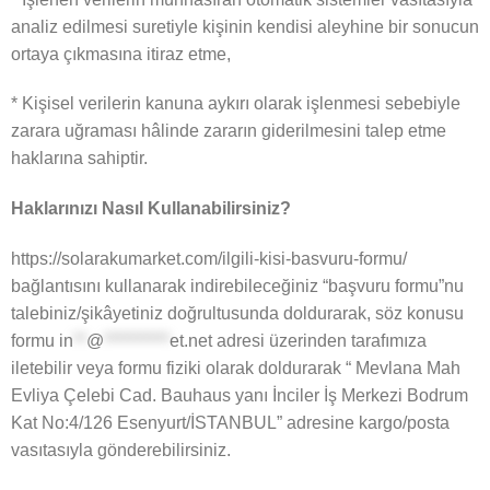
analiz edilmesi suretiyle kişinin kendisi aleyhine bir sonucun
ortaya çıkmasına itiraz etme,
* Kişisel verilerin kanuna aykırı olarak işlenmesi sebebiyle
zarara uğraması hâlinde zararın giderilmesini talep etme
haklarına sahiptir.
Haklarınızı Nasıl Kullanabilirsiniz?
https://solarakumarket.com/ilgili-kisi-basvuru-formu/
bağlantısını kullanarak indirebileceğiniz “başvuru formu”nu
talebiniz/şikâyetiniz doğrultusunda doldurarak, söz konusu
formu
in
**
@
**********
et.net
adresi üzerinden tarafımıza
iletebilir veya formu fiziki olarak doldurarak “ Mevlana Mah
Evliya Çelebi Cad. Bauhaus yanı İnciler İş Merkezi Bodrum
Kat No:4/126 Esenyurt/İSTANBUL” adresine kargo/posta
vasıtasıyla gönderebilirsiniz.