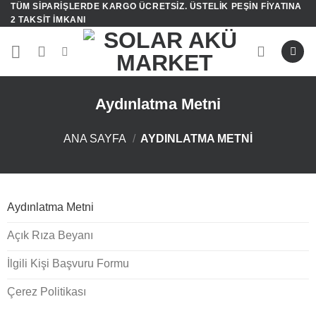
TÜM SIPARIŞLERDE KARGO ÜCRETSIZ. ÜSTELIK PEŞIN FIYATINA
İçeriğe
2 TAKSIT IMKANI
atla
Aydınlatma Metni
ANA SAYFA
/
AYDINLATMA METNI
Aydınlatma Metni
Açık Rıza Beyanı
İlgili Kişi Başvuru Formu
Çerez Politikası