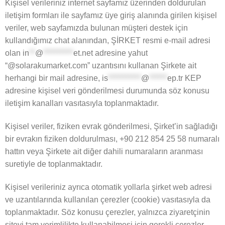
Kişisel verileriniz internet sayfamız üzerinden doldurulan
iletişim formları ile sayfamız üye giriş alanında girilen kişisel
veriler, web sayfamızda bulunan müşteri destek için
kullandığımız chat alanından, ŞİRKET resmi e-mail adresi
olan
in
**
@
**********
et.net
adresine yahut
“@solarakumarket.com” uzantısını kullanan Şirkete ait
herhangi bir mail adresine,
is
***********
@
******
ep.tr
KEP
adresine kişisel veri gönderilmesi durumunda söz konusu
iletişim kanalları vasıtasıyla toplanmaktadır.
Kişisel veriler, fiziken evrak gönderilmesi, Şirket’in sağladığı
bir evrakın fiziken doldurulması, +90 212 854 25 58 numaralı
hattın veya Şirkete ait diğer dahili numaraların aranması
suretiyle de toplanmaktadır.
Kişisel verileriniz ayrıca otomatik yollarla şirket web adresi
ve uzantılarında kullanılan çerezler (cookie) vasıtasıyla da
toplanmaktadır. Söz konusu çerezler, yalnızca ziyaretçinin
siteyi tam verimlilikte kullanabilmesi için gerekli çerezler