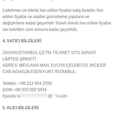
Listelenen ve sitede ilan edilen fiyatlar satış fiyatıdır. İlan
edilen fiyatlar ve vaatler güncelleme yapılana ve
değiştirilene kadar geçerlidir. Süreli olarak ilan edilen fiyatlar
ise belirtilen süre sonuna kadar geçerlidir.
4. SATICI BİLGİLERİ
ÜNVAN:İSTANBUL ÇETİN TİCARET OTO SANAYİ
LİMİTED ŞİRKETİ
ADRES: MEVLANA MAH. EVLİYA ÇELEBİ CD. INCILER
CAR.NO:4/126 ESENYURT /İSTANBUL
Telefon : +90 212 854 2558
GSM: +90 533 092 5434
Eposta:
is
******************
@
***
il.com
5. ALICI BİLGİLERİ