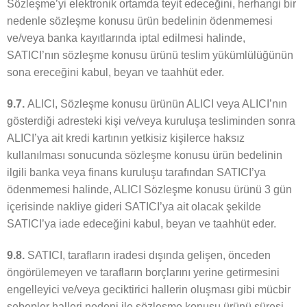
Sözleşme’yi elektronik ortamda teyit edeceğini, herhangi bir
nedenle sözleşme konusu ürün bedelinin ödenmemesi
ve/veya banka kayıtlarında iptal edilmesi halinde,
SATICI’nın sözleşme konusu ürünü teslim yükümlülüğünün
sona ereceğini kabul, beyan ve taahhüt eder.
9.7.
ALICI, Sözleşme konusu ürünün ALICI veya ALICI’nın
gösterdiği adresteki kişi ve/veya kuruluşa tesliminden sonra
ALICI’ya ait kredi kartının yetkisiz kişilerce haksız
kullanılması sonucunda sözleşme konusu ürün bedelinin
ilgili banka veya finans kuruluşu tarafından SATICI’ya
ödenmemesi halinde, ALICI Sözleşme konusu ürünü 3 gün
içerisinde nakliye gideri SATICI’ya ait olacak şekilde
SATICI’ya iade edeceğini kabul, beyan ve taahhüt eder.
9.8.
SATICI, tarafların iradesi dışında gelişen, önceden
öngörülemeyen ve tarafların borçlarını yerine getirmesini
engelleyici ve/veya geciktirici hallerin oluşması gibi mücbir
sebepler halleri nedeni ile sözleşme konusu ürünü süresi