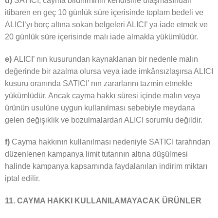
d)
SATICI, cayma bildiriminin kendisine ulaşmasından
itibaren en geç 10 günlük süre içerisinde toplam bedeli ve
ALICI’yı borç altına sokan belgeleri ALICI’ ya iade etmek ve
20 günlük süre içerisinde malı iade almakla yükümlüdür.
e)
ALICI’ nın kusurundan kaynaklanan bir nedenle malın
değerinde bir azalma olursa veya iade imkânsızlaşırsa ALICI
kusuru oranında SATICI’ nın zararlarını tazmin etmekle
yükümlüdür. Ancak cayma hakkı süresi içinde malın veya
ürünün usulüne uygun kullanılması sebebiyle meydana
gelen değişiklik ve bozulmalardan ALICI sorumlu değildir.
f)
Cayma hakkının kullanılması nedeniyle SATICI tarafından
düzenlenen kampanya limit tutarının altına düşülmesi
halinde kampanya kapsamında faydalanılan indirim miktarı
iptal edilir.
11. CAYMA HAKKI KULLANILAMAYACAK ÜRÜNLER