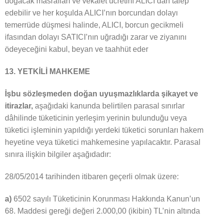
doğacak masrafları ve vekâlet ücretini ALICI’dan talep
edebilir ve her koşulda ALICI’nın borcundan dolayı
temerrüde düşmesi halinde, ALICI, borcun gecikmeli
ifasından dolayı SATICI’nın uğradığı zarar ve ziyanını
ödeyeceğini kabul, beyan ve taahhüt eder
13. YETKİLİ MAHKEME
İşbu sözleşmeden doğan uyuşmazlıklarda şikayet ve
itirazlar,
aşağıdaki kanunda belirtilen parasal sınırlar
dâhilinde tüketicinin yerleşim yerinin bulunduğu veya
tüketici işleminin yapıldığı yerdeki tüketici sorunları hakem
heyetine veya tüketici mahkemesine yapılacaktır. Parasal
sınıra ilişkin bilgiler aşağıdadır:
28/05/2014 tarihinden itibaren geçerli olmak üzere:
a)
6502 sayılı Tüketicinin Korunması Hakkında Kanun’un
68. Maddesi gereği değeri 2.000,00 (ikibin) TL’nin altında