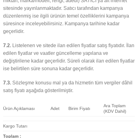
miktarı, marka/modeli, rengi, adedi) SATICI’ya ait internet
sitesinde yayınlanmaktadır. Satıcı tarafından kampanya
düzenlenmiş ise ilgili ürünün temel özelliklerini kampanya
süresince inceleyebilirsiniz. Kampanya tarihine kadar
geçerlidir.
7.2.
Listelenen ve sitede ilan edilen fiyatlar satış fiyatıdır. İlan
edilen fiyatlar ve vaatler güncelleme yapılana ve
değiştirilene kadar geçerlidir. Süreli olarak ilan edilen fiyatlar
ise belirtilen süre sonuna kadar geçerlidir.
7.3.
Sözleşme konusu mal ya da hizmetin tüm vergiler dâhil
satış fiyatı aşağıda gösterilmiştir.
Ara Toplam
Ürün Açıklaması
Adet
Birim Fiyatı
(KDV Dahil)
Kargo Tutarı
Toplam :