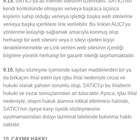
9.15.
SATICI’ya ait internet sitesinin üzerinden, SATICI’nın
kendi kontrolünde olmayan ve/veya başkaca üçüncü
kişilerin sahip olduğu ve/veya işlettiği başka web sitelerine
ve/veya başka içeriklere link verilebilir. Bu linkler ALICI’ya
yönlenme kolaylığı sağlamak amacıyla konmuş olup
herhangi bir web sitesini veya o siteyi işleten kişiyi
desteklememekte ve Link verilen web sitesinin içerdiği
bilgilere yönelik herhangi bir garanti niteliği taşımamaktadır.
9.16.
İşbu sözleşme içerisinde sayılan maddelerden bir ya
da birkaçını ihlal eden üye işbu ihlal nedeniyle cezai ve
hukuki olarak şahsen sorumlu olup, SATICI’yı bu ihlallerin
hukuki ve cezai sonuçlarından ari tutacaktır. Ayrıca; işbu ihlal
nedeniyle, olayın hukuk alanına intikal ettirilmesi halinde,
SATICI’nın üyeye karşı üyelik sözleşmesine
uyulmamasından dolayı tazminat talebinde bulunma hakkı
saklıdır.
10. CAYMA HAKKI