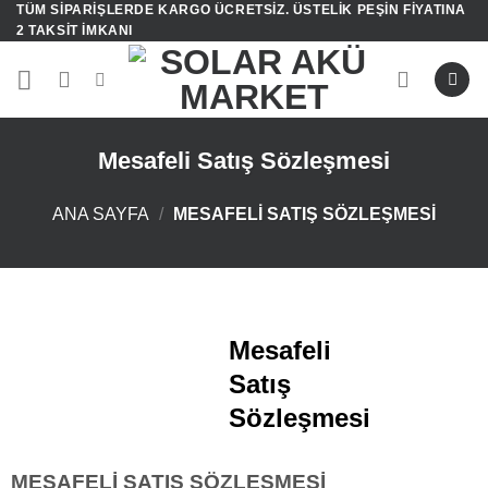
TÜM SIPARIŞLERDE KARGO ÜCRETSIZ. ÜSTELIK PEŞIN FIYATINA
İçeriğe
2 TAKSIT IMKANI
atla
Mesafeli Satış Sözleşmesi
ANA SAYFA
/
MESAFELI SATIŞ SÖZLEŞMESI
Mesafeli
Satış
Sözleşmesi
MESAFELİ SATIŞ SÖZLEŞMESİ