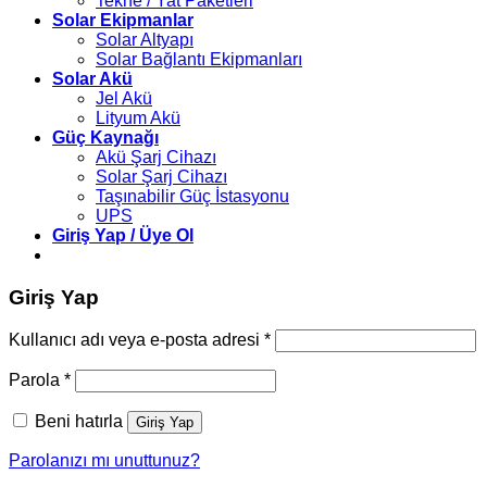
Tekne / Yat Paketleri
Solar Ekipmanlar
Solar Altyapı
Solar Bağlantı Ekipmanları
Solar Akü
Jel Akü
Lityum Akü
Güç Kaynağı
Akü Şarj Cihazı
Solar Şarj Cihazı
Taşınabilir Güç İstasyonu
UPS
Giriş Yap / Üye Ol
Giriş Yap
Gerekli
Kullanıcı adı veya e-posta adresi
*
Gerekli
Parola
*
Beni hatırla
Giriş Yap
Parolanızı mı unuttunuz?