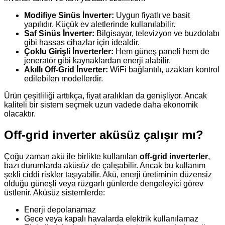
Modifiye Sinüs İnverter:
Uygun fiyatlı ve basit
yapılıdır. Küçük ev aletlerinde kullanılabilir.
Saf Sinüs İnverter:
Bilgisayar, televizyon ve buzdolabı
gibi hassas cihazlar için idealdir.
Çoklu Girişli İnverterler:
Hem güneş paneli hem de
jeneratör gibi kaynaklardan enerji alabilir.
Akıllı Off-Grid İnverter:
WiFi bağlantılı, uzaktan kontrol
edilebilen modellerdir.
Ürün çeşitliliği arttıkça, fiyat aralıkları da genişliyor. Ancak
kaliteli bir sistem seçmek uzun vadede daha ekonomik
olacaktır.
Off-grid inverter aküsüz çalışır mı?
Çoğu zaman akü ile birlikte kullanılan
off-grid inverterler
,
bazı durumlarda aküsüz de çalışabilir. Ancak bu kullanım
şekli ciddi riskler taşıyabilir. Akü, enerji üretiminin düzensiz
olduğu güneşli veya rüzgarlı günlerde dengeleyici görev
üstlenir. Aküsüz sistemlerde:
Enerji depolanamaz
Gece veya kapalı havalarda elektrik kullanılamaz