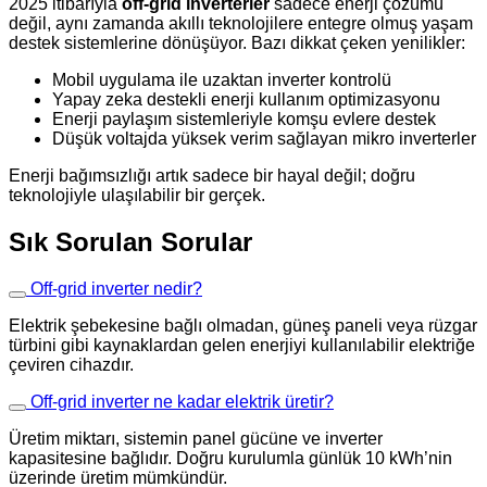
2025 itibarıyla
off-grid inverterler
sadece enerji çözümü
değil, aynı zamanda akıllı teknolojilere entegre olmuş yaşam
destek sistemlerine dönüşüyor. Bazı dikkat çeken yenilikler:
Mobil uygulama ile uzaktan inverter kontrolü
Yapay zeka destekli enerji kullanım optimizasyonu
Enerji paylaşım sistemleriyle komşu evlere destek
Düşük voltajda yüksek verim sağlayan mikro inverterler
Enerji bağımsızlığı artık sadece bir hayal değil; doğru
teknolojiyle ulaşılabilir bir gerçek.
Sık Sorulan Sorular
Off-grid inverter nedir?
Elektrik şebekesine bağlı olmadan, güneş paneli veya rüzgar
türbini gibi kaynaklardan gelen enerjiyi kullanılabilir elektriğe
çeviren cihazdır.
Off-grid inverter ne kadar elektrik üretir?
Üretim miktarı, sistemin panel gücüne ve inverter
kapasitesine bağlıdır. Doğru kurulumla günlük 10 kWh’nin
üzerinde üretim mümkündür.