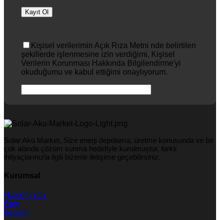
Kişisel verilerimin Açık Rıza Metni nde belirtilen
şekillerde işlenmesine izin verdiğimi, Kişisel
Verilerin Korunması Hakkında Bilgilendirme'yi
okuduğumu ve kabul ettiğimi onaylıyorum.
Solar Akü Market, Size enerji depolama, üretme konusunda ve bir
çok alanda çözüm sunma hedefiyle kurulmuştur, farklı
ihtiyaçlarınızla ilgili bizimle iletişime geçebilirsiniz.
Kurumsal
Hakkımızda
Blog
İletişim