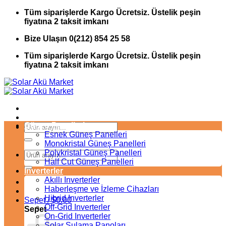
İçeriğe
Tüm siparişlerde Kargo Ücretsiz. Üstelik peşin
atla
fiyatına 2 taksit imkanı
Bize Ulaşın 0(212) 854 25 58
Tüm siparişlerde Kargo Ücretsiz. Üstelik peşin
fiyatına 2 taksit imkanı
Güneş Panelleri
Ara:
Esnek Güneş Panelleri
Monokristal Güneş Panelleri
Polykristal Güneş Panelleri
Ara:
Half Cut Güneş Panelleri
Inverterler
Akıllı Inverterler
Haberleşme ve İzleme Cihazları
Hibrid Inverterler
Sepet /
$
0.00
Off-Grid Inverterler
Sepet
On-Grid Inverterler
Solar Sulama Panoları