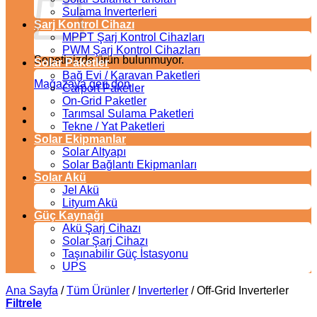
Sulama Inverterleri
Şarj Kontrol Cihazı
MPPT Şarj Kontrol Cihazları
PWM Şarj Kontrol Cihazları
Sepetinizde ürün bulunmuyor.
Solar Paketler
Bağ Evi / Karavan Paketleri
Mağazaya geri dön
Carport Paketler
On-Grid Paketler
Tarımsal Sulama Paketleri
Tekne / Yat Paketleri
Solar Ekipmanlar
Solar Altyapı
Solar Bağlantı Ekipmanları
Solar Akü
Jel Akü
Lityum Akü
Güç Kaynağı
Akü Şarj Cihazı
Solar Şarj Cihazı
Taşınabilir Güç İstasyonu
UPS
Ana Sayfa
/
Tüm Ürünler
/
Inverterler
/
Off-Grid Inverterler
Filtrele