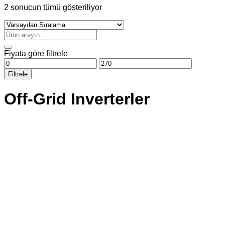
2 sonucun tümü gösteriliyor
Ara:
Fiyata göre filtrele
En
En
düşük
yüksek
Filtrele
fiyat
fiyat
Off-Grid Inverterler