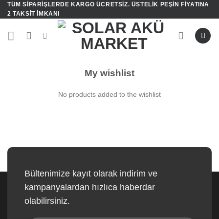
TÜM SIPARIŞLERDE KARGO ÜCRETSIZ. ÜSTELIK PEŞIN FIYATINA
İçeriğe
2 TAKSIT IMKANI
atla
My wishlist
No products added to the wishlist
Bültenimize kayıt olarak indirim ve
kampanyalardan hızlıca haberdar
olabilirsiniz.