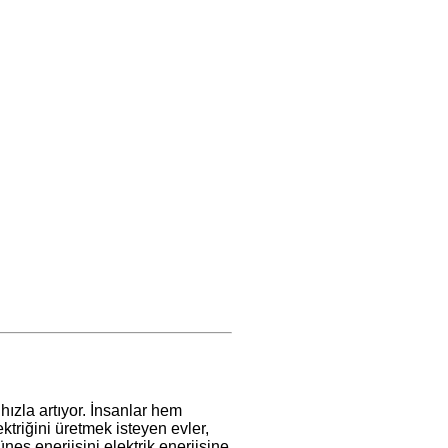
hızla artıyor. İnsanlar hem
triğini üretmek isteyen evler,
üneş enerjisini elektrik enerjisine