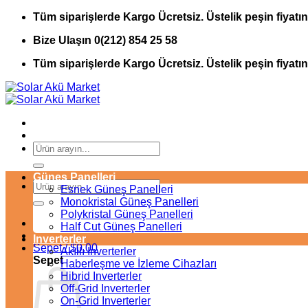
İçeriğe
Tüm siparişlerde Kargo Ücretsiz. Üstelik peşin fiyatın
atla
Bize Ulaşın 0(212) 854 25 58
Tüm siparişlerde Kargo Ücretsiz. Üstelik peşin fiyatın
Ara:
Güneş Panelleri
Ara:
Esnek Güneş Panelleri
Monokristal Güneş Panelleri
Polykristal Güneş Panelleri
Half Cut Güneş Panelleri
Inverterler
Sepet /
$
0.00
Akıllı Inverterler
Sepet
Haberleşme ve İzleme Cihazları
Hibrid Inverterler
Off-Grid Inverterler
On-Grid Inverterler