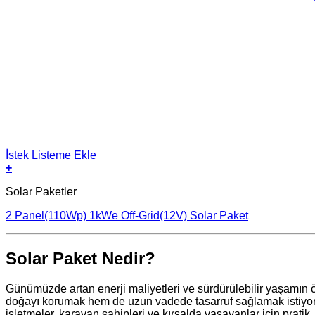
İstek Listeme Ekle
+
Solar Paketler
2 Panel(110Wp) 1kWe Off-Grid(12V) Solar Paket
Solar Paket Nedir?
Günümüzde artan enerji maliyetleri ve sürdürülebilir yaşamın ön
doğayı korumak hem de uzun vadede tasarruf sağlamak istiyor. B
işletmeler, karavan sahipleri ve kırsalda yaşayanlar için prat