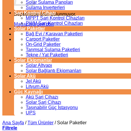
Solar Sulama Panoları
Sulama Inverterleri
Şarj Kontrol Cihazı
Sepetinizde ürün bulunmuyor.
MPPT Şarj Kontrol Cihazları
PWM Şarj Kontrol Cihazları
Mağazaya geri dön
Solar Paketler
Bağ Evi / Karavan Paketleri
Carport Paketler
On-Grid Paketler
Tarımsal Sulama Paketleri
Tekne / Yat Paketleri
Solar Ekipmanlar
Solar Altyapı
Solar Bağlantı Ekipmanları
Solar Akü
Jel Akü
Lityum Akü
Güç Kaynağı
Akü Şarj Cihazı
Solar Şarj Cihazı
Taşınabilir Güç İstasyonu
UPS
Ana Sayfa
/
Tüm Ürünler
/
Solar Paketler
Filtrele