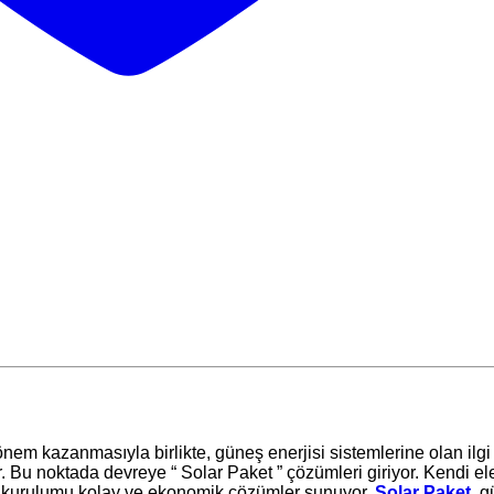
em kazanmasıyla birlikte, güneş enerjisi sistemlerine olan ilgi 
u noktada devreye “ Solar Paket ” çözümleri giriyor. Kendi elek
ik, kurulumu kolay ve ekonomik çözümler sunuyor.
Solar Paket
, g