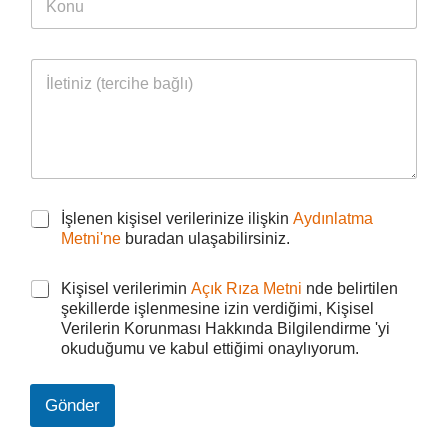
ı
o
t
n
*
n
a
u
u
*
S
İ
o
l
y
e
a
t
d
i
ı
n
k
i
i
z
ş
İ
İşlenen kişisel verilerinize ilişkin
Aydınlatma
i
ş
Metni'ne
buradan ulaşabilirsiniz.
s
l
e
e
l
K
Kişisel verilerimin
Açık Rıza Metni
nde belirtilen
n
i
şekillerde işlenmesine izin verdiğimi, Kişisel
e
ş
Verilerin Korunması Hakkında Bilgilendirme 'yi
n
i
okuduğumu ve kabul ettiğimi onaylıyorum.
k
s
i
e
ş
l
Gönder
i
v
s
e
e