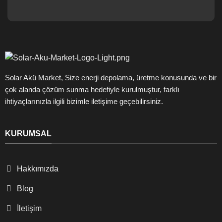
ı
d
n
e
l
b
a
e
t
l
m
i
a
r
M
t
Solar Akü Market, Size enerji depolama, üretme konusunda ve bir
e
i
t
çok alanda çözüm sunma hedefiyle kurulmuştur, farklı
l
n
ihtiyaçlarınızla ilgili bizimle iletişime geçebilirsiniz.
e
i
n
'
ş
n
e
KURUMSAL
e
k
b
i
u
l
r
Hakkımızda
l
a
e
d
r
Blog
a
d
n
e
İletişim
u
i
l