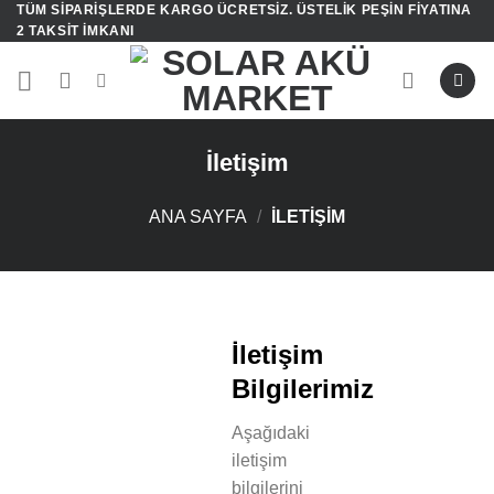
TÜM SIPARIŞLERDE KARGO ÜCRETSIZ. ÜSTELIK PEŞIN FIYATINA
İçeriğe
2 TAKSIT IMKANI
atla
İletişim
ANA SAYFA
/
İLETIŞIM
İletişim
Bilgilerimiz
Aşağıdaki
iletişim
bilgilerini