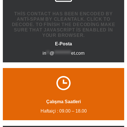
THIS CONTACT HAS BEEN ENCODED BY
ANTI-SPAM BY CLEANTALK. CLICK TO
DECODE. TO FINISH THE DECODING MAKE
SURE THAT JAVASCRIPT IS ENABLED IN
YOUR BROWSER.
E-Posta
in
**
@
**********
et.com
Çalışma Saatleri
Haftaiçi : 09.00 – 18.00