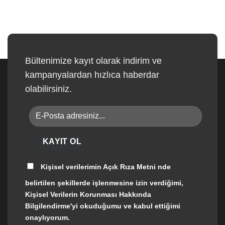
r
l
i
v
l
e
e
r
r
i
i
l
Bültenimize kayıt olarak indirim ve
m
e
i
kampanyalardan hızlıca haberdar
r
n
i
olabilirsiniz.
A
n
ç
i
ı
z
k
e
R
i
ı
l
z
i
a
ş
Kişisel verilerimin
Açık Rıza Metni
nde
M
k
e
i
belirtilen şekillerde işlenmesine izin verdiğimi,
t
n
Kişisel Verilerin Korunması Hakkında
n
A
i
Bilgilendirme'yi okuduğumu ve kabul ettiğimi
y
'
onaylıyorum.
d
n