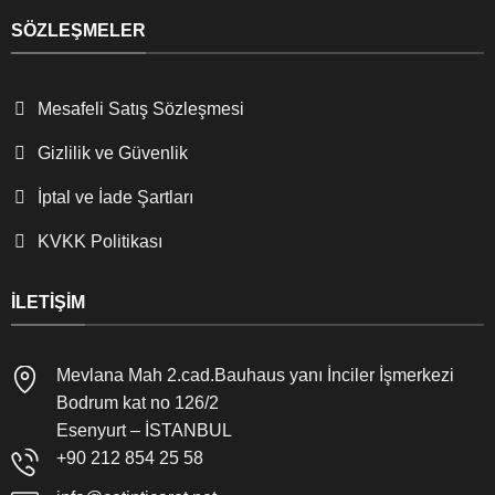
ş
a
l
SÖZLEŞMELER
ş
e
a
n
b
m
i
Mesafeli Satış Sözleşmesi
e
l
s
i
Gizlilik ve Güvenlik
i
r
n
s
İptal ve İade Şartları
e
i
i
n
z
KVKK Politikası
i
i
z
n
.
İLETIŞIM
v
*
e
r
d
Mevlana Mah 2.cad.Bauhaus yanı İnciler İşmerkezi
i
Bodrum kat no 126/2
ğ
i
Esenyurt – İSTANBUL
m
+90 212 854 25 58
i
,