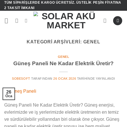
TÜM SIPARIŞLERDE KARGO ÜCRETSIZ. ÜSTELIK PEŞIN FIYATINA
İçeriğe
2 TAKSIT IMKANI
atla
KATEGORI ARŞIVLERI:
GENEL
GENEL
Güneş Paneli Ne Kadar Elektrik Üretir?
SOBESOFT
TARAFINDAN
26 OCAK 2026
TARIHINDE YAYINLANDI
26
Oca
Güneş Paneli Ne Kadar Elektrik Üretir? Güneş enerjisi,
evlerimizde ve iş yerlerimizde elektrik üretmenin en temiz
ve sürdürülebilir yollarından biri olarak öne çıkıyor. Güneş
paneli ne kadar elektrik üretir sorusu ise hem maliyet