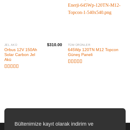
LISTEME
LISTEME
EKLE
EKLE
$
310.00
JEL AKÜ
TÜM ÜRÜNLER
Orbus 12V 150Ah
645Wp 120TN M12 Topcon
Solar Carbon Jel
Güneş Paneli
Akü
5 üzerinden
5.00
oy aldı
5 üzerinden
5.00
oy aldı
Bültenimize kayıt olarak indirim ve