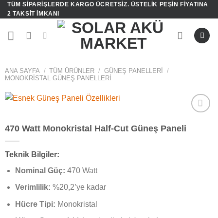
TÜM SIPARIŞLERDE KARGO ÜCRETSIZ. ÜSTELIK PEŞIN FIYATINA
İçeriğe
2 TAKSIT IMKANI
atla
ANA SAYFA
/
TÜM ÜRÜNLER
/
GÜNEŞ PANELLERI
/
MONOKRISTAL GÜNEŞ PANELLERI
İSTEK
470 Watt Monokristal Half-Cut Güneş Paneli
LISTEME
EKLE
Teknik Bilgiler:
Nominal Güç:
470 Watt
Verimlilik:
%20,2’ye kadar
Hücre Tipi:
Monokristal