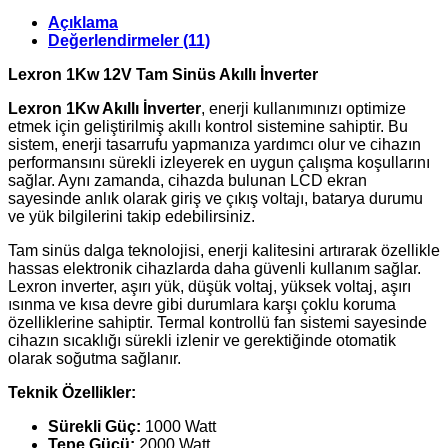
Tam
Açıklama
Sinüs
Değerlendirmeler (11)
Akıllı
İnverter
Lexron 1Kw 12V Tam Sinüs Akıllı İnverter
adet
Lexron 1Kw Akıllı İnverter
, enerji kullanımınızı optimize
etmek için geliştirilmiş akıllı kontrol sistemine sahiptir. Bu
sistem, enerji tasarrufu yapmanıza yardımcı olur ve cihazın
performansını sürekli izleyerek en uygun çalışma koşullarını
sağlar. Aynı zamanda, cihazda bulunan LCD ekran
sayesinde anlık olarak giriş ve çıkış voltajı, batarya durumu
ve yük bilgilerini takip edebilirsiniz.
Tam sinüs dalga teknolojisi, enerji kalitesini artırarak özellikle
hassas elektronik cihazlarda daha güvenli kullanım sağlar.
Lexron inverter, aşırı yük, düşük voltaj, yüksek voltaj, aşırı
ısınma ve kısa devre gibi durumlara karşı çoklu koruma
özelliklerine sahiptir. Termal kontrollü fan sistemi sayesinde
cihazın sıcaklığı sürekli izlenir ve gerektiğinde otomatik
olarak soğutma sağlanır.
Teknik Özellikler:
Sürekli Güç:
1000 Watt
Tepe Gücü:
2000 Watt