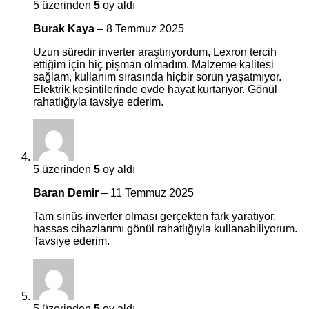
5 üzerinden
5
oy aldı
Burak Kaya
–
8 Temmuz 2025
Uzun süredir inverter araştırıyordum, Lexron tercih
ettiğim için hiç pişman olmadım. Malzeme kalitesi
sağlam, kullanım sırasında hiçbir sorun yaşatmıyor.
Elektrik kesintilerinde evde hayat kurtarıyor. Gönül
rahatlığıyla tavsiye ederim.
5 üzerinden
5
oy aldı
Baran Demir
–
11 Temmuz 2025
Tam sinüs inverter olması gerçekten fark yaratıyor,
hassas cihazlarımı gönül rahatlığıyla kullanabiliyorum.
Tavsiye ederim.
5 üzerinden
5
oy aldı