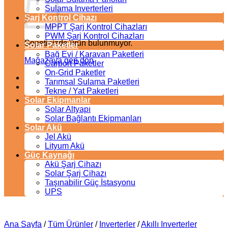
Sulama Inverterleri
Şarj Kontrol Cihazı
MPPT Şarj Kontrol Cihazları
PWM Şarj Kontrol Cihazları
Sepetinizde ürün bulunmuyor.
Solar Paketler
Bağ Evi / Karavan Paketleri
Mağazaya geri dön
Carport Paketler
On-Grid Paketler
Tarımsal Sulama Paketleri
Tekne / Yat Paketleri
Solar Ekipmanlar
Solar Altyapı
Solar Bağlantı Ekipmanları
Solar Akü
Jel Akü
Lityum Akü
Güç Kaynağı
Akü Şarj Cihazı
Solar Şarj Cihazı
Taşınabilir Güç İstasyonu
UPS
Ana Sayfa
/
Tüm Ürünler
/
Inverterler
/
Akıllı Inverterler