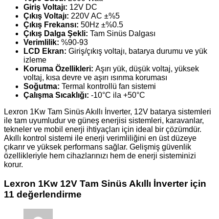
Giriş Voltajı:
12V DC
Çıkış Voltajı:
220V AC ±%5
Çıkış Frekansı:
50Hz ±%0.5
Çıkış Dalga Şekli:
Tam Sinüs Dalgası
Verimlilik:
%90-93
LCD Ekran:
Giriş/çıkış voltajı, batarya durumu ve yük
izleme
Koruma Özellikleri:
Aşırı yük, düşük voltaj, yüksek
voltaj, kısa devre ve aşırı ısınma koruması
Soğutma:
Termal kontrollü fan sistemi
Çalışma Sıcaklığı:
-10°C ila +50°C
Lexron 1Kw Tam Sinüs Akıllı İnverter, 12V batarya sistemleri
ile tam uyumludur ve güneş enerjisi sistemleri, karavanlar,
tekneler ve mobil enerji ihtiyaçları için ideal bir çözümdür.
Akıllı kontrol sistemi ile enerji verimliliğini en üst düzeye
çıkarır ve yüksek performans sağlar. Gelişmiş güvenlik
özellikleriyle hem cihazlarınızı hem de enerji sisteminizi
korur.
Lexron 1Kw 12V Tam Sinüs Akıllı İnverter
için
11 değerlendirme