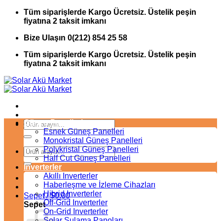
İçeriğe
Tüm siparişlerde Kargo Ücretsiz. Üstelik peşin
atla
fiyatına 2 taksit imkanı
Bize Ulaşın 0(212) 854 25 58
Tüm siparişlerde Kargo Ücretsiz. Üstelik peşin
fiyatına 2 taksit imkanı
Güneş Panelleri
Ara:
Esnek Güneş Panelleri
Monokristal Güneş Panelleri
Polykristal Güneş Panelleri
Ara:
Half Cut Güneş Panelleri
Inverterler
Akıllı Inverterler
Haberleşme ve İzleme Cihazları
Hibrid Inverterler
Sepet /
$
0.00
Off-Grid Inverterler
Sepet
On-Grid Inverterler
Solar Sulama Panoları