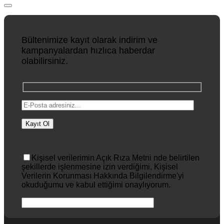
Bültenimize kayıt olarak indirim ve
kampanyalardan hızlıca haberdar
olabilirsiniz.
Kişisel verilerimin Açık Rıza Metni nde belirtilen
şekillerde işlenmesine izin verdiğimi, Kişisel
Verilerin Korunması Hakkında Bilgilendirme'yi
okuduğumu ve kabul ettiğimi onaylıyorum.