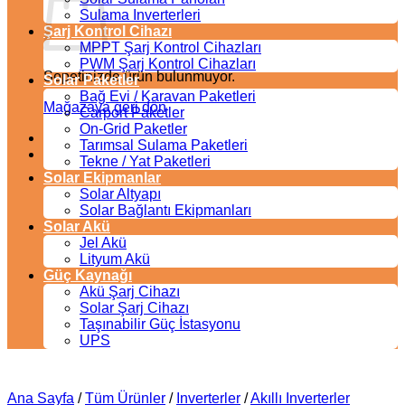
Sulama Inverterleri
Şarj Kontrol Cihazı
MPPT Şarj Kontrol Cihazları
PWM Şarj Kontrol Cihazları
Sepetinizde ürün bulunmuyor.
Solar Paketler
Bağ Evi / Karavan Paketleri
Mağazaya geri dön
Carport Paketler
On-Grid Paketler
Tarımsal Sulama Paketleri
Tekne / Yat Paketleri
Solar Ekipmanlar
Solar Altyapı
Solar Bağlantı Ekipmanları
Solar Akü
Jel Akü
Lityum Akü
Güç Kaynağı
Akü Şarj Cihazı
Solar Şarj Cihazı
Taşınabilir Güç İstasyonu
UPS
Ana Sayfa
/
Tüm Ürünler
/
Inverterler
/
Akıllı Inverterler