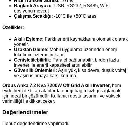
Hızlı Transfer Süresi:
10 ms
Bağlantı Arayüzü:
USB, RS232, RS485, WiFi
opsiyonu mevcut
Çalışma Sıcaklığı:
-10°C ile +50°C arası
Özellikler:
Akıllı Eşleme:
Farklı enerji kaynaklarını otomatik olarak
yönetir.
Uzaktan İzleme:
Mobil uygulama üzerinden enerji
tüketimini izleme imkanı.
Genişletilebilirlik:
Paralel bağlanabilir, birden fazla
inverter ile enerji kapasitesi artırılabilir.
Güvenlik Önlemleri:
Aşırı yük, kısa devre, düşük voltaj
ve aşırı ısınmaya karşı koruma.
Orbus Anka 7.2 Kva 7200W Off-Grid Akıllı İnverter
, hem
evde hem de ticari alanlarda enerji bağımsızlığı sağlamak
için ideal bir çözümdür. Kullanıcı dostu tasarımı ve yüksek
verimliliği ile dikkat çeker.
Değerlendirmeler
Henüz değerlendirme yapılmadı.