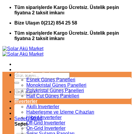
İçeriğe
Tüm siparişlerde Kargo Ücretsiz. Üstelik peşin
atla
fiyatına 2 taksit imkanı
Bize Ulaşın 0(212) 854 25 58
Tüm siparişlerde Kargo Ücretsiz. Üstelik peşin
fiyatına 2 taksit imkanı
Güneş Panelleri
Ara:
Esnek Güneş Panelleri
Monokristal Güneş Panelleri
Polykristal Güneş Panelleri
Ara:
Half Cut Güneş Panelleri
Inverterler
Akıllı Inverterler
Haberleşme ve İzleme Cihazları
Hibrid Inverterler
Sepet /
$
0.00
Off-Grid Inverterler
Sepet
On-Grid Inverterler
Solar Sulama Panoları