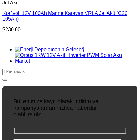
Jel Akü
Kraftvoll 12V 100Ah Marine Karavan VRLA Jel Akü (C20
105Ah)
$
230.00
Ara:
Bültenimize kayıt olarak indirim ve
kampanyalardan hızlıca haberdar
olabilirsiniz.