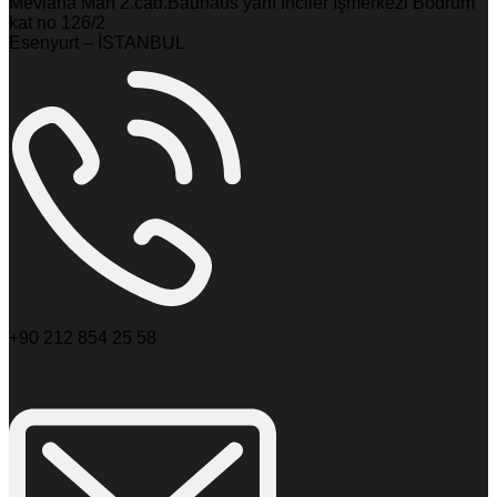
Mevlana Mah 2.cad.Bauhaus yanı İnciler İşmerkezi Bodrum
kat no 126/2
Esenyurt – İSTANBUL
+90 212 854 25 58