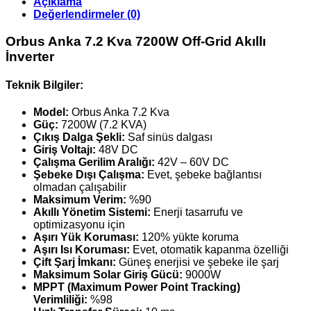
Açıklama
7200W
Değerlendirmeler (0)
Off-
Grid
Orbus Anka 7.2 Kva 7200W Off-Grid Akıllı
Akıllı
İnverter
İnverter
adet
Teknik Bilgiler:
Model:
Orbus Anka 7.2 Kva
Güç:
7200W (7.2 KVA)
Çıkış Dalga Şekli:
Saf sinüs dalgası
Giriş Voltajı:
48V DC
Çalışma Gerilim Aralığı:
42V – 60V DC
Şebeke Dışı Çalışma:
Evet, şebeke bağlantısı
olmadan çalışabilir
Maksimum Verim:
%90
Akıllı Yönetim Sistemi:
Enerji tasarrufu ve
optimizasyonu için
Aşırı Yük Koruması:
120% yükte koruma
Aşırı Isı Koruması:
Evet, otomatik kapanma özelliği
Çift Şarj İmkanı:
Güneş enerjisi ve şebeke ile şarj
Maksimum Solar Giriş Gücü:
9000W
MPPT (Maximum Power Point Tracking)
Verimliliği:
%98