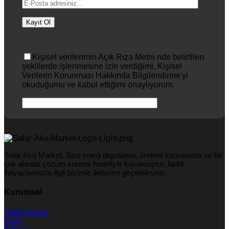
Kişisel verilerimin Açık Rıza Metni nde belirtilen
şekillerde işlenmesine izin verdiğimi, Kişisel
Verilerin Korunması Hakkında Bilgilendirme'yi
okuduğumu ve kabul ettiğimi onaylıyorum.
Solar Akü Market, Size enerji depolama, üretme konusunda ve bir
çok alanda çözüm sunma hedefiyle kurulmuştur, farklı
ihtiyaçlarınızla ilgili bizimle iletişime geçebilirsiniz.
Kurumsal
Hakkımızda
Blog