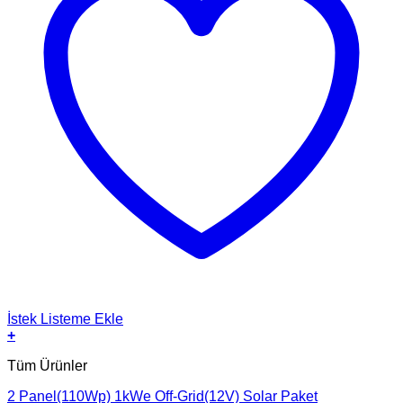
İstek Listeme Ekle
+
Tüm Ürünler
2 Panel(110Wp) 1kWe Off-Grid(12V) Solar Paket