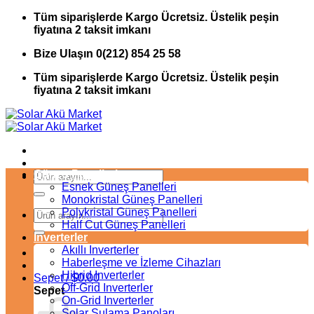
İçeriğe
Tüm siparişlerde Kargo Ücretsiz. Üstelik peşin
atla
fiyatına 2 taksit imkanı
Bize Ulaşın 0(212) 854 25 58
Tüm siparişlerde Kargo Ücretsiz. Üstelik peşin
fiyatına 2 taksit imkanı
Güneş Panelleri
Ara:
Esnek Güneş Panelleri
Monokristal Güneş Panelleri
Polykristal Güneş Panelleri
Ara:
Half Cut Güneş Panelleri
Inverterler
Akıllı Inverterler
Haberleşme ve İzleme Cihazları
Hibrid Inverterler
Sepet /
$
0.00
Off-Grid Inverterler
Sepet
On-Grid Inverterler
Solar Sulama Panoları