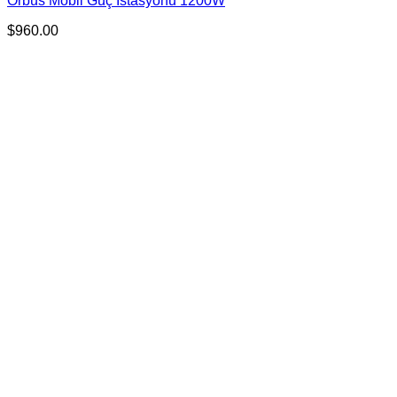
Orbus Mobil Güç İstasyonu 1200W
$
960.00