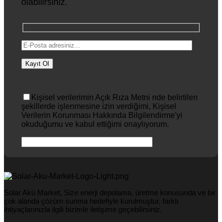
olabilirsiniz.
Kişisel verilerimin Açık Rıza Metni nde belirtilen
şekillerde işlenmesine izin verdiğimi, Kişisel
Verilerin Korunması Hakkında Bilgilendirme'yi
okuduğumu ve kabul ettiğimi onaylıyorum.
Solar Akü Market, Size enerji depolama, üretme konusunda ve bir
çok alanda çözüm sunma hedefiyle kurulmuştur, farklı
ihtiyaçlarınızla ilgili bizimle iletişime geçebilirsiniz.