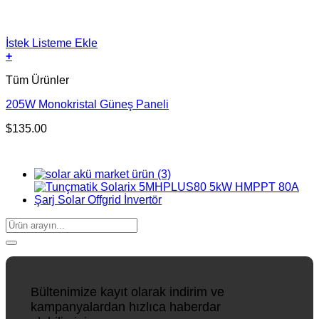
İstek Listeme Ekle
+
Tüm Ürünler
205W Monokristal Güneş Paneli
$
135.00
Ara:
Bültenimize kayıt olarak indirim ve
kampanyalardan hızlıca haberdar