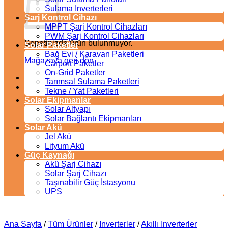
Sulama Inverterleri
Şarj Kontrol Cihazı
MPPT Şarj Kontrol Cihazları
PWM Şarj Kontrol Cihazları
Sepetinizde ürün bulunmuyor.
Solar Paketler
Bağ Evi / Karavan Paketleri
Mağazaya geri dön
Carport Paketler
On-Grid Paketler
Tarımsal Sulama Paketleri
Tekne / Yat Paketleri
Solar Ekipmanlar
Solar Altyapı
Solar Bağlantı Ekipmanları
Solar Akü
Jel Akü
Lityum Akü
Güç Kaynağı
Akü Şarj Cihazı
Solar Şarj Cihazı
Taşınabilir Güç İstasyonu
UPS
Ana Sayfa
/
Tüm Ürünler
/
Inverterler
/
Akıllı Inverterler