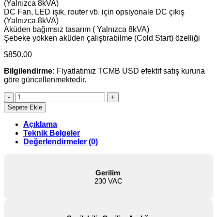
(Yalnızca 8kVA)
DC Fan, LED ışık, router vb. için opsiyonale DC çıkış
(Yalnızca 8kVA)
Aküden bağımsız tasarım ( Yalnızca 8kVA)
Şebeke yokken aküden çalıştırabilme (Cold Start) özelliği
$
850.00
Bilgilendirme:
Fiyatlatımız TCMB USD efektif satış kuruna
göre güncellenmektedir.
Tunçmatik
Solarix
Sepete Ekle
5MP60
5kW
Açıklama
MPPT
Teknik Belgeler
60A
Değerlendirmeler (0)
Şarj
Solar
Offgrid
Gerilim
İnvertör
230 VAC
adet