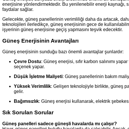
enerjisine yönlendirmektedir. Bu yenilenebilir enerji kayna
faydalar sağlar.
Gelecekte, güneş panellerinin verimliliği daha da artacak, dah
teknolojileri ilerledikçe, güneş enerjisinin gece de kullanılab
işyerinin güneş enerjisine geçiş yapmasını teşvik edecektir.
Güneş Enerjisinin Avantajları
Güneş enerjisinin sunduğu bazı önemli avantajlar şunlardır:
Çevre Dostu
: Güneş enerjisi, sıfır karbon salınımı yapa
seçenek yapar.
Düşük İşletme Maliyeti
: Güneş panellerinin bakım maliye
Yüksek Verimlilik
: Gelişen teknolojiyle birlikte, güneş p
gelir.
Bağımsızlık
: Güneş enerjisi kullanarak, elektrik şebekes
Sık Sorulan Sorular
Güneş panelleri sadece güneşli havalarda mı çalışır?
Hayır, güneş panelleri bulutlu havalarda da çalışabilir. Ancak, 