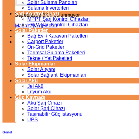
Solar Sulama Panoları
Sulama Inverterleri
Şarj Kontrol Cihazı
Sepetinizde ürün bulunmuyor.
MPPT Şarj Kontrol Cihazları
PWM Şarj Kontrol Cihazları
Mağazaya geri dön
Solar Paketler
Bağ Evi / Karavan Paketleri
Carport Paketler
On-Grid Paketler
Tarımsal Sulama Paketleri
Tekne / Yat Paketleri
Solar Ekipmanlar
Solar Altyapı
Solar Bağlantı Ekipmanları
Solar Akü
Jel Akü
Lityum Akü
Güç Kaynağı
Akü Şarj Cihazı
Solar Şarj Cihazı
Taşınabilir Güç İstasyonu
UPS
Genel