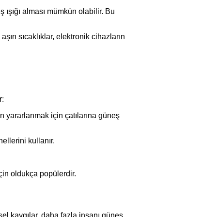
ş ışığı alması mümkün olabilir. Bu
şırı sıcaklıklar, elektronik cihazların
r:
den yararlanmak için çatılarına güneş
ellerini kullanır.
için oldukça popülerdir.
sel kaygılar, daha fazla insanı güneş