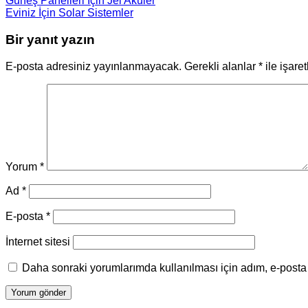
Güneş Panelleri İçin Jel Aküler
Eviniz İçin Solar Sistemler
Bir yanıt yazın
E-posta adresiniz yayınlanmayacak.
Gerekli alanlar
*
ile işare
Yorum
*
Ad
*
E-posta
*
İnternet sitesi
Daha sonraki yorumlarımda kullanılması için adım, e-posta 