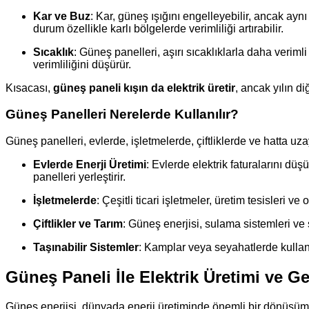
Kar ve Buz
: Kar, güneş ışığını engelleyebilir, ancak a
durum özellikle karlı bölgelerde verimliliği artırabilir.
Sıcaklık
: Güneş panelleri, aşırı sıcaklıklarla daha verimli
verimliliğini düşürür.
Kısacası,
güneş paneli kışın da elektrik üretir
, ancak yılın d
Güneş Panelleri Nerelerde Kullanılır?
Güneş panelleri, evlerde, işletmelerde, çiftliklerde ve hatta uza
Evlerde Enerji Üretimi
: Evlerde elektrik faturalarını dü
panelleri yerleştirir.
İşletmelerde
: Çeşitli ticari işletmeler, üretim tesisleri v
Çiftlikler ve Tarım
: Güneş enerjisi, sulama sistemleri ve s
Taşınabilir Sistemler
: Kamplar veya seyahatlerde kullanıl
Güneş Paneli İle Elektrik Üretimi ve G
Güneş enerjisi, dünyada enerji üretiminde önemli bir dönüşümün