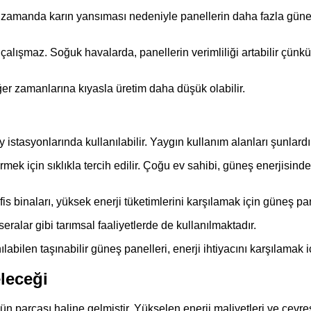
ynı zamanda karın yansıması nedeniyle panellerin daha fazla güne
 çalışmaz. Soğuk havalarda, panellerin verimliliği artabilir çünkü a
iğer zamanlarına kıyasla üretim daha düşük olabilir.
y istasyonlarında kullanılabilir. Yaygın kullanım alanları şunlardı
şürmek için sıklıkla tercih edilir. Çoğu ev sahibi, güneş enerjisin
e ofis binaları, yüksek enerji tüketimlerini karşılamak için güneş pan
eralar gibi tarımsal faaliyetlerde de kullanılmaktadır.
abilen taşınabilir güneş panelleri, enerji ihtiyacını karşılamak 
eleceği
 parçası haline gelmiştir. Yükselen enerji maliyetleri ve çevre