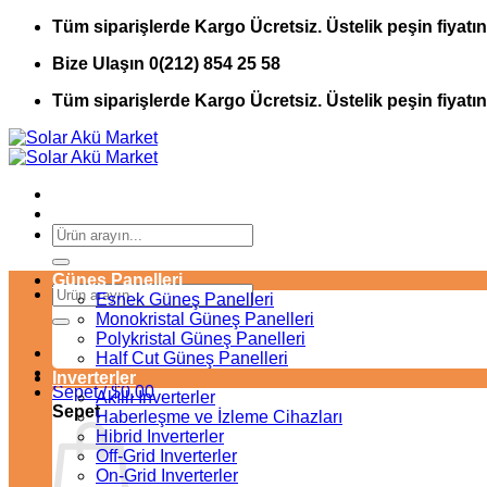
İçeriğe
Tüm siparişlerde Kargo Ücretsiz. Üstelik peşin fiyatın
atla
Bize Ulaşın 0(212) 854 25 58
Tüm siparişlerde Kargo Ücretsiz. Üstelik peşin fiyatın
Ara:
Güneş Panelleri
Ara:
Esnek Güneş Panelleri
Monokristal Güneş Panelleri
Polykristal Güneş Panelleri
Half Cut Güneş Panelleri
Inverterler
Sepet /
$
0.00
Akıllı Inverterler
Sepet
Haberleşme ve İzleme Cihazları
Hibrid Inverterler
Off-Grid Inverterler
On-Grid Inverterler