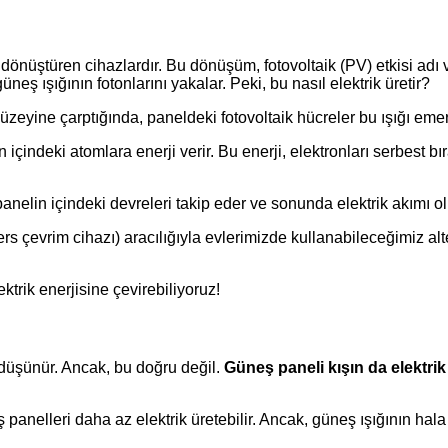
e dönüştüren cihazlardır. Bu dönüşüm, fotovoltaik (PV) etkisi adı v
neş ışığının fotonlarını yakalar. Peki, bu nasıl elektrik üretir?
üzeyine çarptığında, paneldeki fotovoltaik hücreler bu ışığı emer
n içindeki atomlara enerji verir. Bu enerji, elektronları serbest bı
panelin içindeki devreleri takip eder ve sonunda elektrik akımı ol
(ters çevrim cihazı) aracılığıyla evlerimizde kullanabileceğimiz a
trik enerjisine çevirebiliyoruz!
 düşünür. Ancak, bu doğru değil.
Güneş paneli kışın da elektrik 
ş panelleri daha az elektrik üretebilir. Ancak, güneş ışığının ha