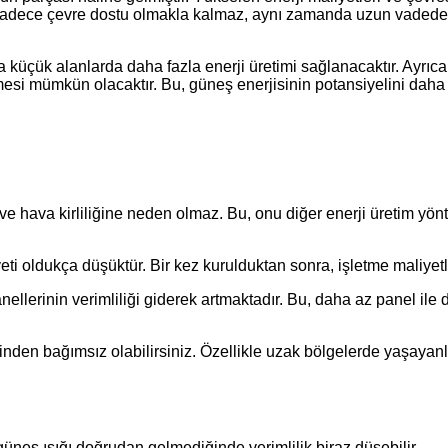
ğı, sadece çevre dostu olmakla kalmaz, aynı zamanda uzun vad
a küçük alanlarda daha fazla enerji üretimi sağlanacaktır. Ayrıc
ilmesi mümkün olacaktır. Bu, güneş enerjisinin potansiyelini dah
r ve hava kirliliğine neden olmaz. Bu, onu diğer enerji üretim yö
ti oldukça düşüktür. Bir kez kurulduktan sonra, işletme maliyetl
anellerinin verimliliği giderek artmaktadır. Bu, daha az panel ile
inden bağımsız olabilirsiniz. Özellikle uzak bölgelerde yaşayanla
güneş ışığı doğrudan gelmediğinde verimlilik biraz düşebilir.