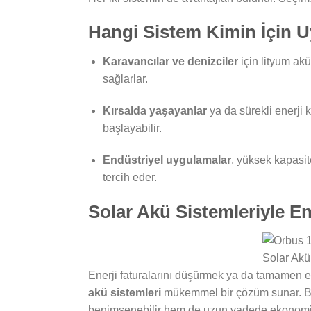
Hangi Sistem Kimin İçin 
Karavancılar ve denizciler
için lityum akü
sağlarlar.
Kırsalda yaşayanlar
ya da sürekli enerji k
başlayabilir.
Endüstriyel uygulamalar
, yüksek kapasite
tercih eder.
Solar Akü Sistemleriyle En
Enerji faturalarını düşürmek ya da tamamen en
akü sistemleri
mükemmel bir çözüm sunar. Bu
benimsenebilir hem de uzun vadede ekonomik b