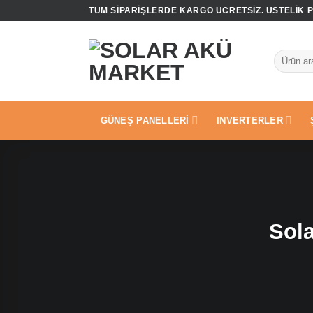
İçeriğe
TÜM SIPARIŞLERDE KARGO ÜCRETSIZ. ÜSTELIK PE
atla
Ara:
GÜNEŞ PANELLERI
INVERTERLER
Sola