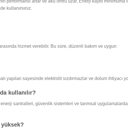
min performansı artar ve akü ömrü uzar. Enerji kaybı minimuma i
de kullanırsınız.
 arasında hizmet verebilir. Bu süre, düzenli bakım ve uygun
lı yapıları sayesinde elektrolit sızdırmazlar ve dolum ihtiyacı yo
da kullanılır?
, enerji santralleri, güvenlik sistemleri ve tarımsal uygulamalarda
a yüksek?