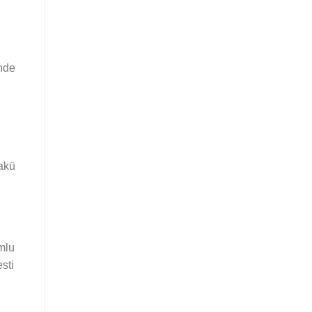
inde
 akü
mlu
sti