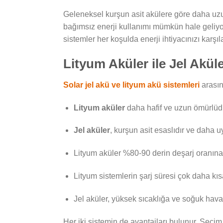
Geleneksel kurşun asit akülere göre daha uz
bağımsız enerji kullanımı mümkün hale geliyor. 
sistemler her koşulda enerji ihtiyacınızı karşıla
Lityum Aküler ile Jel Aküle
Solar jel akü ve lityum akü sistemleri
arasın
Lityum aküler
daha hafif ve uzun ömürlüdür
Jel aküler
, kurşun asit esaslıdır ve daha uy
Lityum aküler %80-90 derin deşarj oranına
Lityum sistemlerin şarj süresi çok daha kıs
Jel aküler, yüksek sıcaklığa ve soğuk hava 
Her iki sistemin de avantajları bulunur. Seçim