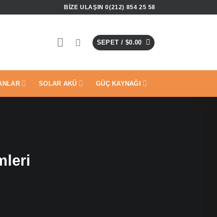
BIZE ULAŞIN 0(212) 854 25 58
SEPET /
$
0.00
ANLAR
SOLAR AKÜ
GÜÇ KAYNAĞI
mleri