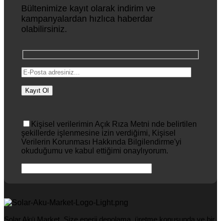
Bültenimize kayıt olarak indirim ve
kampanyalardan hızlıca haberdar
olabilirsiniz.
Kişisel verilerimin Açık Rıza Metni nde belirtilen
şekillerde işlenmesine izin verdiğimi, Kişisel
Verilerin Korunması Hakkında Bilgilendirme'yi
okuduğumu ve kabul ettiğimi onaylıyorum.
Solar Akü Market, Size enerji depolama, üretme konusunda ve bir