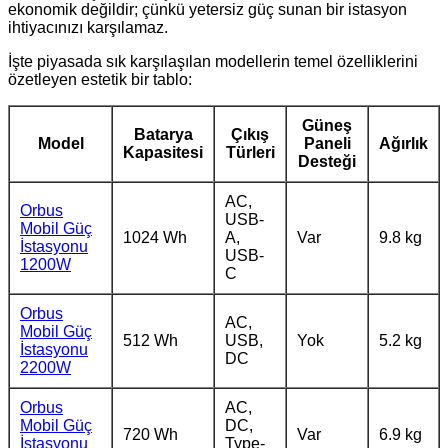
ekonomik değildir; çünkü yetersiz güç sunan bir istasyon
ihtiyacınızı karşılamaz.
İşte piyasada sık karşılaşılan modellerin temel özelliklerini
özetleyen estetik bir tablo:
Güneş
Batarya
Çıkış
Model
Paneli
Ağırlık
Kapasitesi
Türleri
Desteği
AC,
Orbus
USB-
Mobil Güç
1024 Wh
A,
Var
9.8 kg
İstasyonu
USB-
1200W
C
Orbus
AC,
Mobil Güç
512 Wh
USB,
Yok
5.2 kg
İstasyonu
DC
2200W
Orbus
AC,
Mobil Güç
DC,
720 Wh
Var
6.9 kg
İstasyonu
Type-