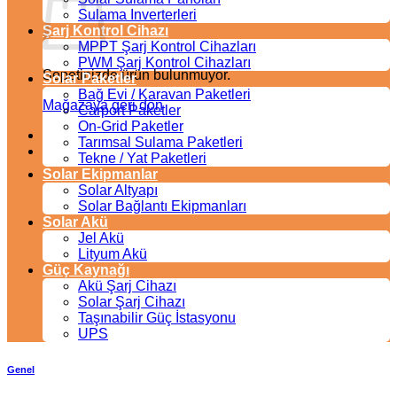
Sulama Inverterleri
Şarj Kontrol Cihazı
MPPT Şarj Kontrol Cihazları
PWM Şarj Kontrol Cihazları
Sepetinizde ürün bulunmuyor.
Solar Paketler
Bağ Evi / Karavan Paketleri
Mağazaya geri dön
Carport Paketler
On-Grid Paketler
Tarımsal Sulama Paketleri
Tekne / Yat Paketleri
Solar Ekipmanlar
Solar Altyapı
Solar Bağlantı Ekipmanları
Solar Akü
Jel Akü
Lityum Akü
Güç Kaynağı
Akü Şarj Cihazı
Solar Şarj Cihazı
Taşınabilir Güç İstasyonu
UPS
Genel