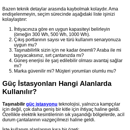
Bazen teknik detaylar arasında kaybolmak kolaydır. Ama
endişelenmeyin, seçim sürecinde aşağıdaki liste işinizi
kolaylaştırır:
İhtiyacınıza göre en uygun kapasiteyi belirleyin
(örneğin 300 Wh, 500 Wh, 1000 Wh).
Çıkış portlarının sayısı ve türü kullanım senaryonuza
uygun mu?
Taşınabilirlik sizin için ne kadar önemli? Araba ile mi
taşıyacaksınız, sırt çantanızda mı?
Güneş enerjisi ile şarj edilebilir olması avantaj sağlar
mı?
Marka güvenilir mi? Müşteri yorumları olumlu mu?
Güç İstasyonları Hangi Alanlarda
Kullanılır?
Taşınabilir
güç istasyonu
teknolojisi, yalnızca kampçılar
için değil, çok daha geniş bir kitle için ihtiyaç haline geldi.
Özellikle elektrik kesintilerinin sık yaşandığı bölgelerde, acil
durum çantalarının vazgeçilmezi haline geldi.
İşte kullanım alanlarının kısa bir özeti: