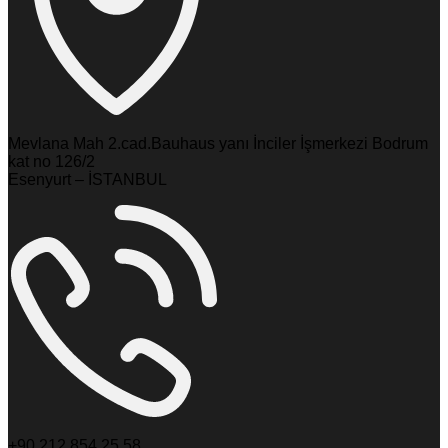
Mevlana Mah 2.cad.Bauhaus yanı İnciler İşmerkezi Bodrum
kat no 126/2
Esenyurt – İSTANBUL
+90 212 854 25 58