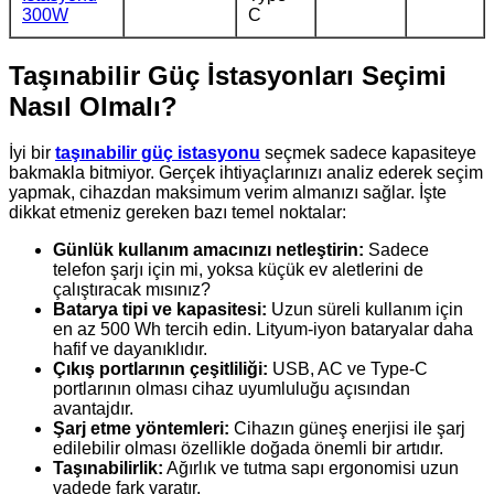
300W
C
Taşınabilir Güç İstasyonları Seçimi
Nasıl Olmalı?
İyi bir
taşınabilir güç istasyonu
seçmek sadece kapasiteye
bakmakla bitmiyor. Gerçek ihtiyaçlarınızı analiz ederek seçim
yapmak, cihazdan maksimum verim almanızı sağlar. İşte
dikkat etmeniz gereken bazı temel noktalar:
Günlük kullanım amacınızı netleştirin:
Sadece
telefon şarjı için mi, yoksa küçük ev aletlerini de
çalıştıracak mısınız?
Batarya tipi ve kapasitesi:
Uzun süreli kullanım için
en az 500 Wh tercih edin. Lityum-iyon bataryalar daha
hafif ve dayanıklıdır.
Çıkış portlarının çeşitliliği:
USB, AC ve Type-C
portlarının olması cihaz uyumluluğu açısından
avantajdır.
Şarj etme yöntemleri:
Cihazın güneş enerjisi ile şarj
edilebilir olması özellikle doğada önemli bir artıdır.
Taşınabilirlik:
Ağırlık ve tutma sapı ergonomisi uzun
vadede fark yaratır.