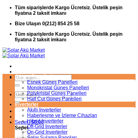
İçeriğe
Tüm siparişlerde Kargo Ücretsiz. Üstelik peşin
atla
fiyatına 2 taksit imkanı
Bize Ulaşın 0(212) 854 25 58
Tüm siparişlerde Kargo Ücretsiz. Üstelik peşin
fiyatına 2 taksit imkanı
Güneş Panelleri
Ara:
Esnek Güneş Panelleri
Monokristal Güneş Panelleri
Polykristal Güneş Panelleri
Ara:
Half Cut Güneş Panelleri
Inverterler
Akıllı Inverterler
Haberleşme ve İzleme Cihazları
Hibrid Inverterler
Sepet /
$
0.00
Off-Grid Inverterler
Sepet
On-Grid Inverterler
Solar Sulama Panoları