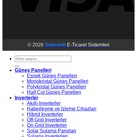
© 2026
Sobesoft
E-Ticaret Sistemleri
Ara:
Güneş Panelleri
Esnek Güneş Panelleri
Monokristal Güneş Panelleri
Polykristal Güneş Panelleri
Half Cut Güneş Panelleri
Inverterler
Akıllı Inverterler
Haberleşme ve İzleme Cihazları
Hibrid Inverterler
Off-Grid Inverterler
On-Grid Inverterler
Solar Sulama Panoları
Sulama Inverterleri