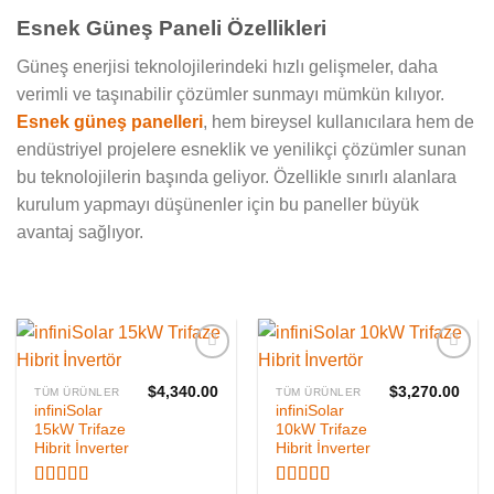
Esnek Güneş Paneli Özellikleri
Güneş enerjisi teknolojilerindeki hızlı gelişmeler, daha
verimli ve taşınabilir çözümler sunmayı mümkün kılıyor.
Esnek güneş panelleri
, hem bireysel kullanıcılara hem de
endüstriyel projelere esneklik ve yenilikçi çözümler sunan
bu teknolojilerin başında geliyor. Özellikle sınırlı alanlara
kurulum yapmayı düşünenler için bu paneller büyük
avantaj sağlıyor.
İSTEK
İSTEK
$
4,340.00
$
3,270.00
TÜM ÜRÜNLER
TÜM ÜRÜNLER
LISTEME
LISTEME
infiniSolar
infiniSolar
EKLE
EKLE
15kW Trifaze
10kW Trifaze
Hibrit İnverter
Hibrit İnverter