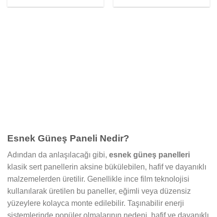
5 üzerinden
5 üzerinden
5.00
oy aldı
5.00
oy aldı
Esnek Güneş Paneli Nedir?
Adından da anlaşılacağı gibi,
esnek güneş panelleri
klasik sert panellerin aksine bükülebilen, hafif ve dayanıklı
malzemelerden üretilir. Genellikle ince film teknolojisi
kullanılarak üretilen bu paneller, eğimli veya düzensiz
yüzeylere kolayca monte edilebilir. Taşınabilir enerji
sistemlerinde popüler olmalarının nedeni, hafif ve dayanıklı