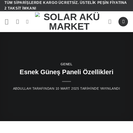
TÜM SIPARIŞLERDE KARGO ÜCRETSIZ. ÜSTELIK PEŞIN FIYATINA
İçeriğe
2 TAKSIT IMKANI
atla
GENEL
Esnek Güneş Paneli Özellikleri
ABDULLAH
TARAFINDAN
10 MART 2025
TARIHINDE YAYINLANDI